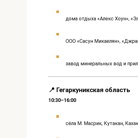
дома отдыха «Алекс Хоун», «Э
ООО «Сасун Микаелян», «Джра
завод минеральных вод и пр
📍 Гегаркуникская область
10:30–16:00
сёла М. Масрик, Кутакан, Каха