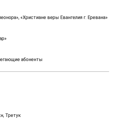
леонора», «Христиане веры Евангелия г. Еревана»
ар»
илегающие абоненты
кн, Третук