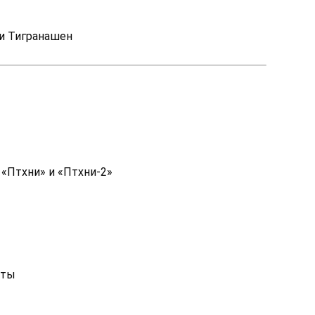
 и Тигранашен
«Птхни» и «Птхни-2»
нты