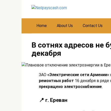
Skip
to
content
Home
About Us
Contact Us
В сотнях адресов не 
декабря
ЗАО
«Электрические сети Армении»
ремонтных работ
16 декабря в ряде
прекращено электроснабжение
.
📍 г. Ереван