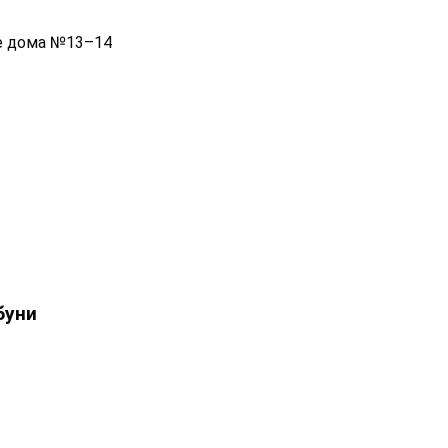
ые дома №13–14
буни