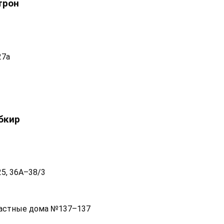
трон
27а
бкир
5, 36А–38/3
1, частные дома №137–137