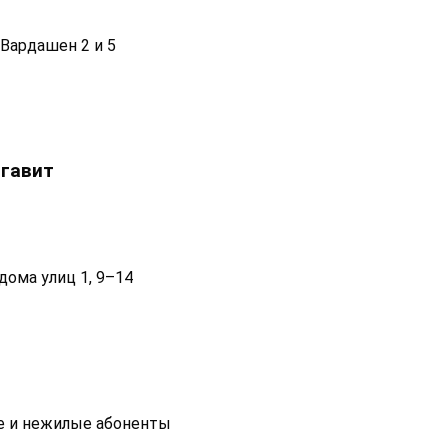
Вардашен 2 и 5
гавит
дома улиц 1, 9–14
е и нежилые абоненты