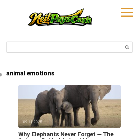
Skip
to
content
Search:
animal emotions
09.11.2025
Why Elephants Never Forget — The