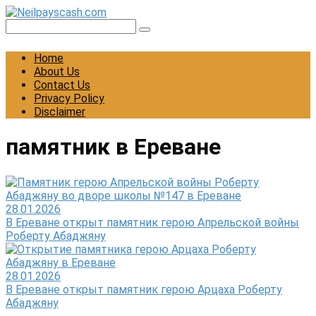
Skip
to
Search:
content
Home
About Us
Contact Us
Privacy Policy
Disclaimer
памятник в Ереване
28.01.2026
В Ереване открыт памятник герою Апрельской войны
Роберту Абаджяну
28.01.2026
В Ереване открыт памятник герою Арцаха Роберту
Абаджяну