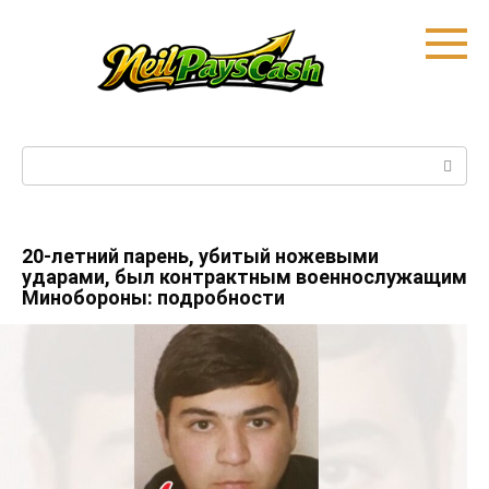
Skip
to
content
Search:
20-летний парень, убитый ножевыми
ударами, был контрактным военнослужащим
Минобороны: подробности