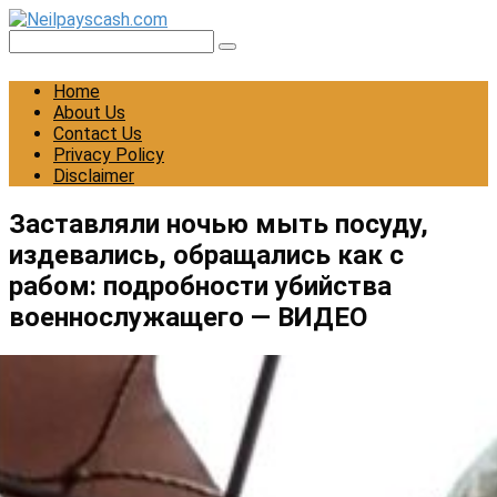
Skip
to
Search:
content
Home
About Us
Contact Us
Privacy Policy
Disclaimer
Заставляли ночью мыть посуду,
издевались, обращались как с
рабом: подробности убийства
военнослужащего — ВИДЕО