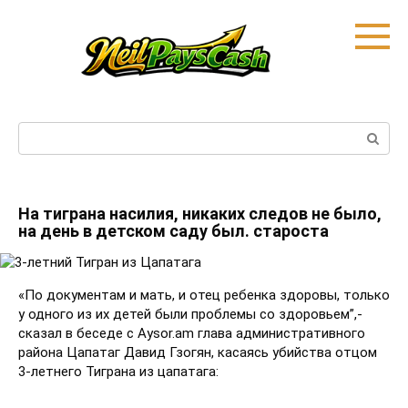
Skip
to
content
Search:
На тиграна насилия, никаких следов не было,
на день в детском саду был. староста
«По документам и мать, и отец ребенка здоровы, только
у одного из их детей были проблемы со здоровьем”,-
сказал в беседе с Aysor.am глава административного
района Цапатаг Давид Гзогян, касаясь убийства отцом
3-летнего Тиграна из цапатага: