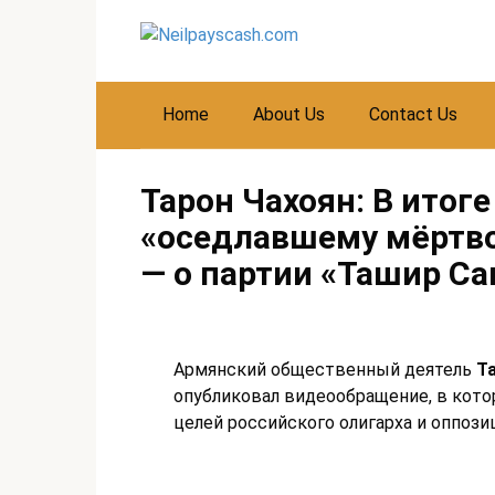
Skip
to
content
Home
About Us
Contact Us
Тарон Чахоян: В итог
«оседлавшему мёртво
— о партии «Ташир С
Армянский общественный деятель
Т
опубликовал видеообращение, в кот
целей российского олигарха и оппози