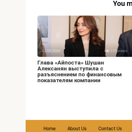
You m
04.08.2026
171 views
Глава «Айпоста» Шушан
Алексанян выступила с
разъяснением по финансовым
показателям компании
Home
About Us
Contact Us