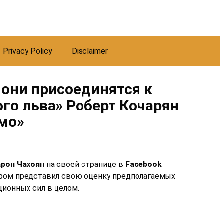
Privacy Policy
Disclaimer
е они присоединятся к
го льва» Роберт Кочарян
амо»
арон Чахоян
на своей странице в
Facebook
ором представил свою оценку предполагаемых
ционных сил в целом.