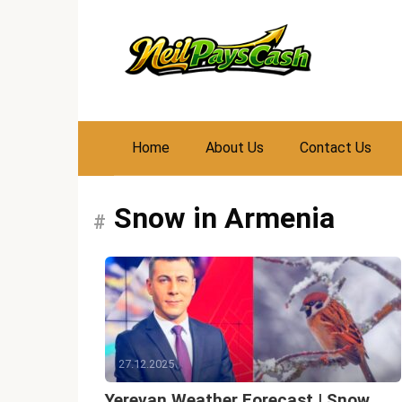
Skip
to
content
Home
About Us
Contact Us
Snow in Armenia
27.12.2025
Yerevan Weather Forecast | Snow