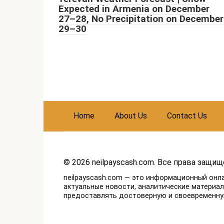
Expected in Armenia on December
27–28, No Precipitation on December
29–30
Home
About Us
Contact Us
© 2026 neilpayscash.com. Все права защищ
neilpayscash.com — это информационный онл
актуальные новости, аналитические материа
предоставлять достоверную и своевременн