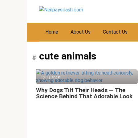
Skip
to
content
Home
About Us
Contact Us
cute animals
12.11.2025
Why Dogs Tilt Their Heads — The
Science Behind That Adorable Look