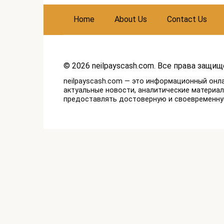
Home
About Us
Contact Us
© 2026 neilpayscash.com. Все права защищ
neilpayscash.com — это информационный онл
актуальные новости, аналитические материа
предоставлять достоверную и своевременн