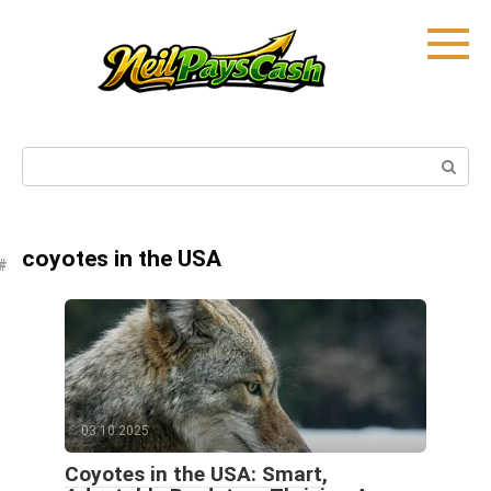
Skip
to
content
Search:
coyotes in the USA
03.10.2025
Coyotes in the USA: Smart,