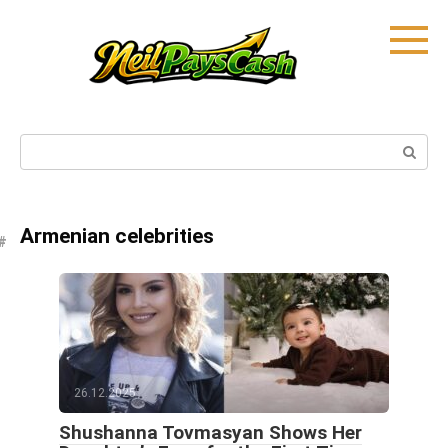
Skip
to
content
Search:
Armenian celebrities
26.12.2025
Shushanna Tovmasyan Shows Her