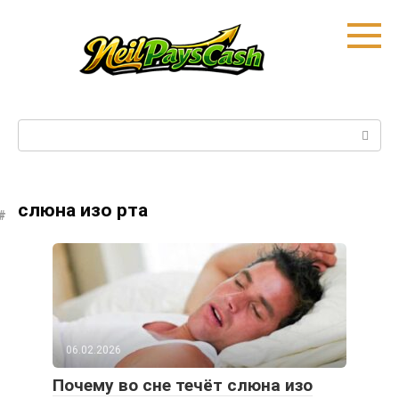
Skip
to
content
Search:
слюна изо рта
06.02.2026
Почему во сне течёт слюна изо