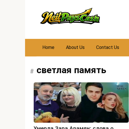
Skip
to
content
Home
About Us
Contact Us
светлая память
18.01.2026
Умерла Зара Арамян: слова о