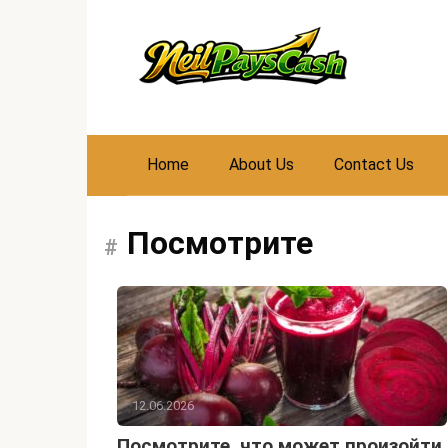
Skip
to
content
Home
About Us
Contact Us
Посмотрите
12.06.2026
Посмотрите, что может произойти