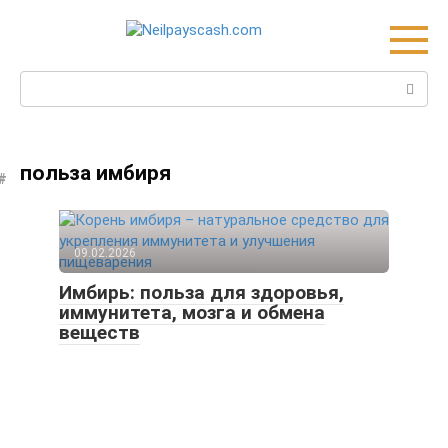
Skip
to
content
Search:
польза имбиря
09.02.2026
Имбирь: польза для здоровья,
иммунитета, мозга и обмена
веществ