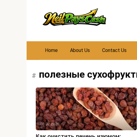
Skip
to
content
Home
About Us
Contact Us
полезные сухофрук
03.02.2026
Как очистить печень изюмом: