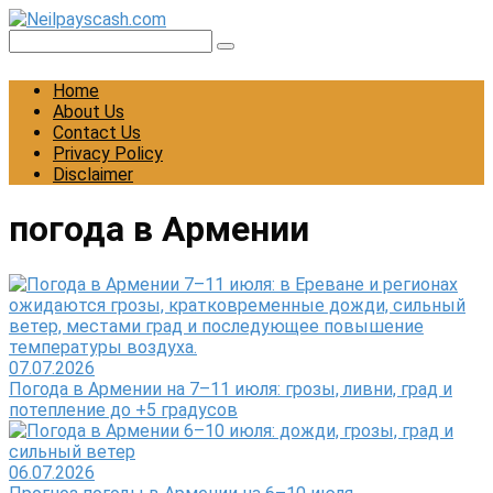
Skip
to
Search:
content
Home
About Us
Contact Us
Privacy Policy
Disclaimer
погода в Армении
07.07.2026
Погода в Армении на 7–11 июля: грозы, ливни, град и
потепление до +5 градусов
06.07.2026