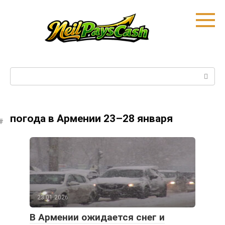
Skip
to
content
Search:
погода в Армении 23–28 января
23.01.2026
В Армении ожидается снег и