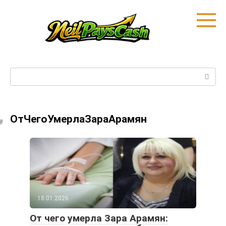
Skip
to
content
Search:
ОтЧегоУмерлаЗараАрамян
18.01.2026
От чего умерла Зара Арамян: