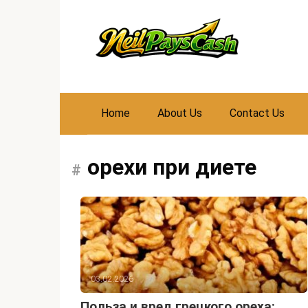
Skip
to
content
Home
About Us
Contact Us
орехи при диете
03.02.2026
Польза и вред грецкого ореха: