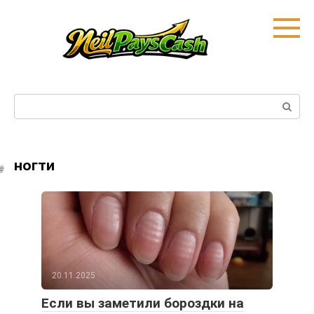
Skip
to
content
Search:
ногти
20.11.2025
Если вы заметили бороздки на