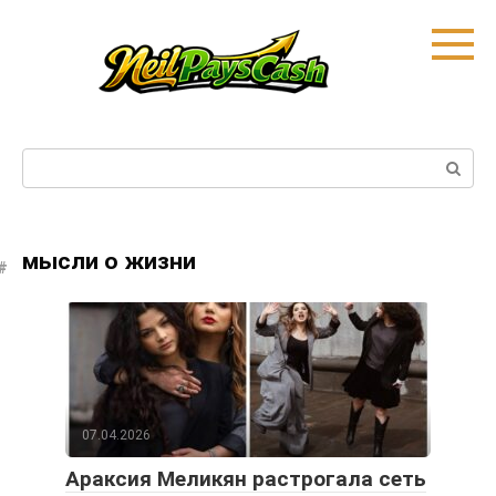
Skip
to
content
Search:
мысли о жизни
07.04.2026
Араксия Меликян растрогала сеть