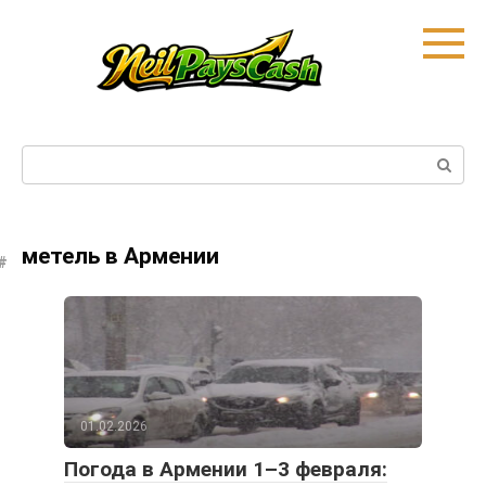
Skip
to
content
Search:
метель в Армении
01.02.2026
Погода в Армении 1–3 февраля: