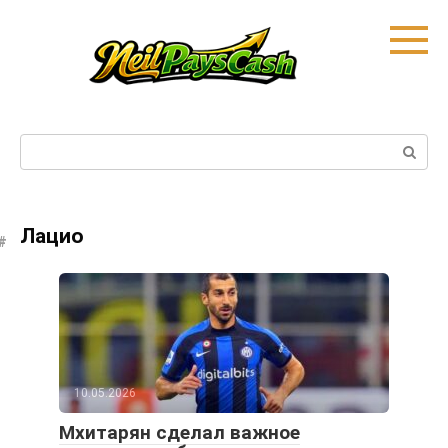
Skip
to
content
Search:
Лацио
10.05.2026
Мхитарян сделал важное