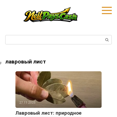
Skip
to
content
Search:
лавровый лист
27.11.2025
Лавровый лист: природное