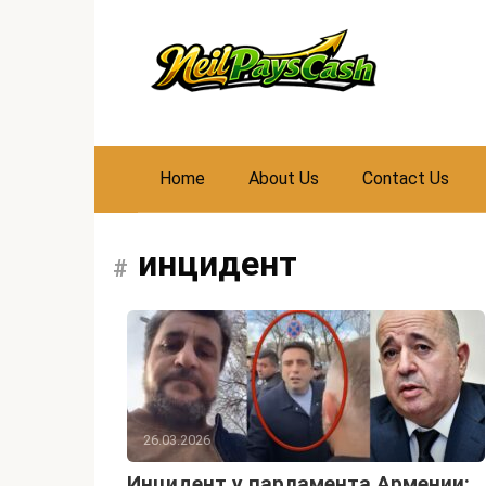
Skip
to
content
Home
About Us
Contact Us
инцидент
26.03.2026
Инцидент у парламента Армении: