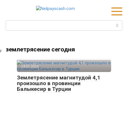
Skip
to
content
Search:
землетрясение сегодня
24.01.2026
Землетрясение магнитудой 4,1
произошло в провинции
Балыкесир в Турции