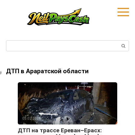
Skip
to
content
Search:
ДТП в Араратской области
05.02.2026
ДТП на трассе Ереван–Ерасх: