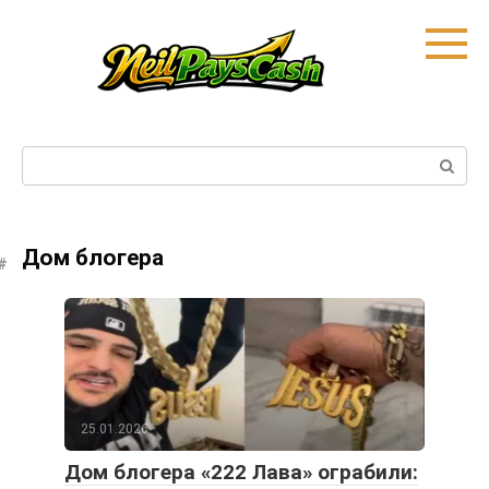
Skip
to
content
Search:
Дом блогера
25.01.2026
Дом блогера «222 Лава» ограбили: