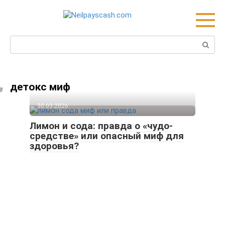
Skip
to
content
Search:
детокс миф
30.03.2026
Лимон и сода: правда о «чудо-
средстве» или опасный миф для
здоровья?