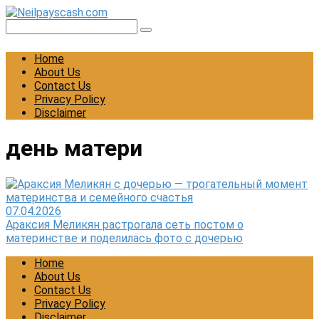
Skip
to
Search:
content
Home
About Us
Contact Us
Privacy Policy
Disclaimer
день матери
07.04.2026
Араксия Меликян растрогала сеть постом о
материнстве и поделилась фото с дочерью
Home
About Us
Contact Us
Privacy Policy
Disclaimer