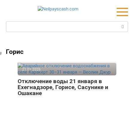
Skip
to
content
Search:
Горис
21.01.2026
Отключение воды 21 января в
Ехегнадзоре, Горисе, Сасунике и
Ошакане