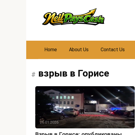
Skip
to
content
Home
About Us
Contact Us
взрыв в Горисе
25.01.2026
Взрыв в Горисе: опубликованы