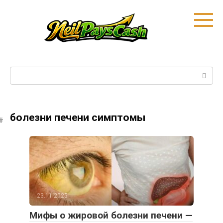
Skip
to
content
Search:
болезни печени симптомы
23.11.2025
Мифы о жировой болезни печени —