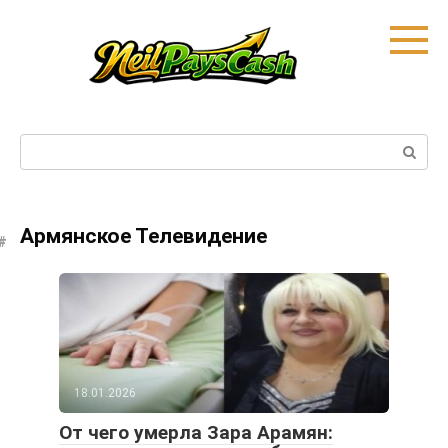
Skip
to
content
Search:
Армянское Телевидение
18.01.2026
От чего умерла Зара Арамян: