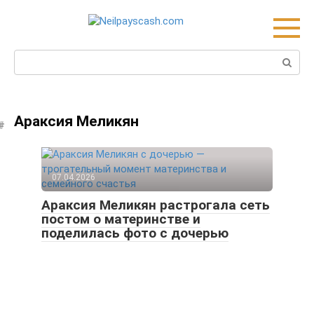
Skip
to
content
Search:
Араксия Меликян
07.04.2026
Араксия Меликян растрогала сеть
постом о материнстве и
поделилась фото с дочерью