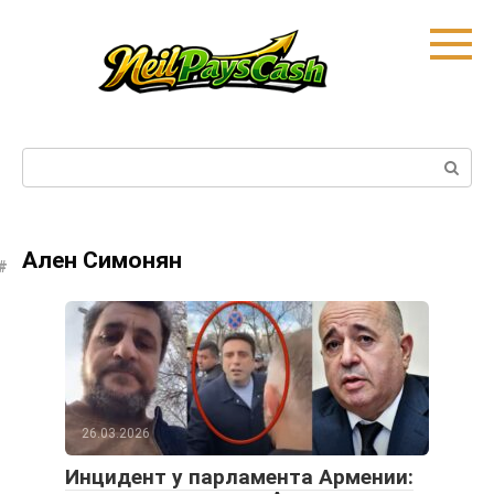
Skip
to
content
Search:
Ален Симонян
26.03.2026
Инцидент у парламента Армении: