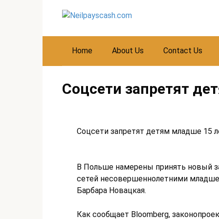
Skip
to
content
Home
About Us
Contact Us
Соцсети запретят де
Соцсети запретят детям младше 15 л
В Польше намерены принять новый з
сетей несовершеннолетними младше 1
Барбара Новацкая.
Как сообщает Bloomberg, законопро