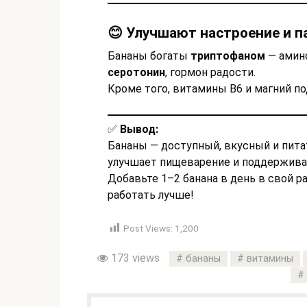
😊 Улучшают настроение и п
Бананы богаты
триптофаном
— амино
серотонин
, гормон радости.
Кроме того, витамины B6 и магний 
✅
Вывод:
Бананы — доступный, вкусный и пита
улучшает пищеварение и поддержива
Добавьте 1–2 банана в день в свой р
работать лучше!
Post Views:
1,200
173 views
бананы
витамины