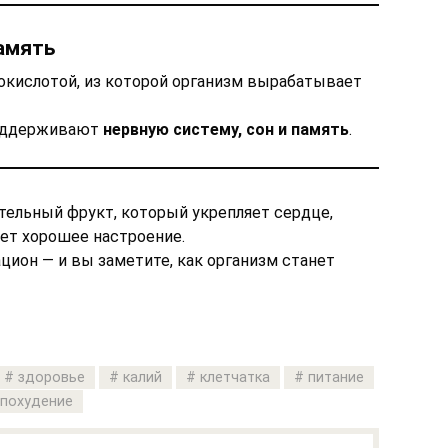
амять
кислотой, из которой организм вырабатывает
поддерживают
нервную систему, сон и память
.
тельный фрукт, который укрепляет сердце,
ет хорошее настроение.
ацион — и вы заметите, как организм станет
здоровье
калий
клетчатка
питание
похудение