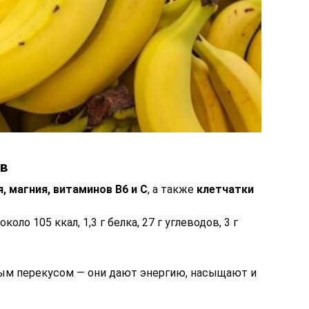
ов
я, магния, витаминов B6 и C
, а также
клетчатки
оло 105 ккал, 1,3 г белка, 27 г углеводов, 3 г
ным перекусом — они дают энергию, насыщают и