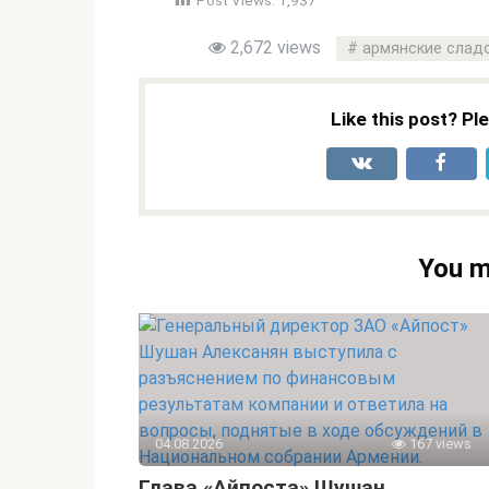
Post Views:
1,937
2,672 views
армянские слад
Like this post? Pl
You m
04.08.2026
167 views
Глава «Айпоста» Шушан