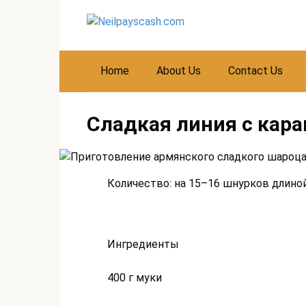
Skip
to
content
Home
About Us
Contact Us
Сладкая линия с кар
Количество: на 15–16 шнурков длино
Ингредиенты
400 г муки