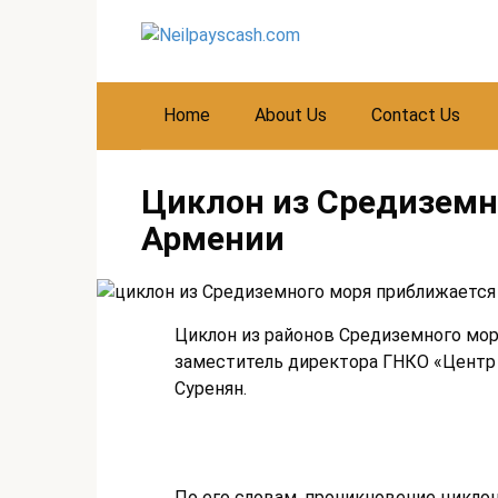
Skip
to
content
Home
About Us
Contact Us
Циклон из Средиземн
Армении
Циклон из районов Средиземного мор
заместитель директора ГНКО «Центр 
Суренян.
По его словам, проникновение циклона