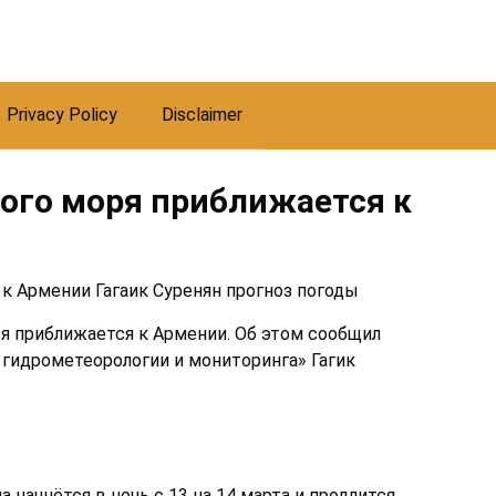
Privacy Policy
Disclaimer
ого моря приближается к
я приближается к Армении. Об этом сообщил
гидрометеорологии и мониторинга» Гагик
 начнётся в ночь с 13 на 14 марта и продлится