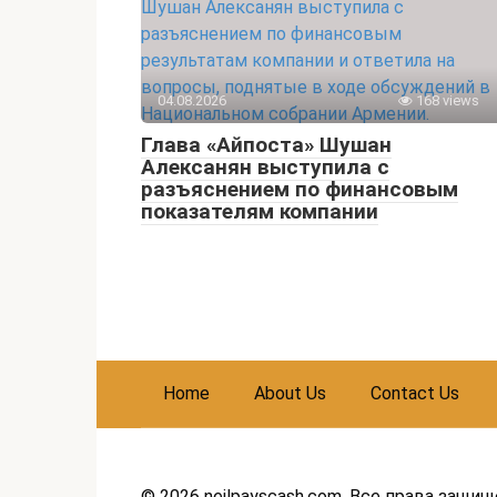
04.08.2026
168 views
Глава «Айпоста» Шушан
Алексанян выступила с
разъяснением по финансовым
показателям компании
Home
About Us
Contact Us
© 2026 neilpayscash.com. Все права защищ