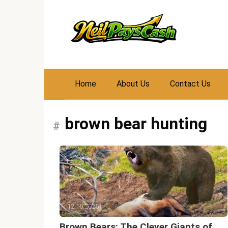
Skip
to
content
Home
About Us
Contact Us
brown bear hunting
12.10.2025
Brown Bears: The Clever Giants of