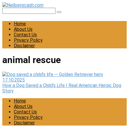
Skip
to
Search:
content
Home
About Us
Contact Us
Privacy Policy
Disclaimer
animal rescue
17.10.2025
How a Dog Saved a Child’s Life | Real American Heroic Dog
Story
Home
About Us
Contact Us
Privacy Policy
Disclaimer